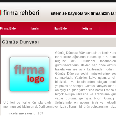
sitemize kaydolarak firmanızın ta
Firma Ekle
İlanlar
İlan Ekle
İletişim
Gümüş Dünyası
Gümüş Dünyası 2004 senesinde İzmir Konak
tarihi kızlar ağasında kurulmuştur. Kuru
bugüne dek ürünlerini tasarlarken
gümüşseverlerin istekleri hep önde olmuş 
tasarlarken ise asla kalitesinden ödün v
Gümüş Dünyası seçkin müşterilerine seç
sunmaktadır. Yüzükler, kolye uçları, zincir
bileklikler ve tespihlerden oluşan gen
yelpazesine sahiptir. Gümüş Dünyası alan ki
anlayışı ile şuan yurt dışına başta Fransa
birçok Avrupa ülkesine ve Arabistana güm
yapar duruma gelmiştir. Niçin Gümüş
Ürünlerinde kalite ön plandadır, Ürünlerinde en uygun fiyatı vermektedi
memnuniyeti bizim en değerli sermayemizdir . Zengin bir ürün yelpazesine haizdi
incelenme sayısı :
857