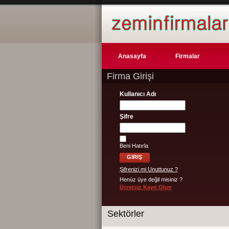
Anasayfa
Firmalar
Firma Girişi
Kullanıcı Adı
Şifre
Beni Hatırla
Şifrenizi mi Unuttunuz ?
Henüz üye değil misiniz ?
Ücretsiz Kayıt Olun
Sektörler