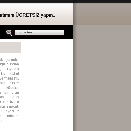
nıtımını ÜCRETSİZ yapın...
 ilçesinde,
lduğu günden
, kıymetli
bu istekleri
ermemiştir.
kin ürünler
ler, küpeler,
iş bir ürün
şi odaklı iş
 olmak üzere
üş ihracatı
 Dünyası ?
r , müşteri
r.