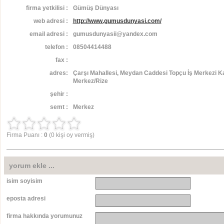
firma yetkilisi :
Gümüş Dünyası
web adresi :
http://www.gumusdunyasi.com/
email adresi :
gumusdunyasii@yandex.com
telefon :
08504414488
fax :
adres:
Çarşı Mahallesi, Meydan Caddesi Topçu İş Merkezi Ka
Merkez/Rize
şehir :
semt :
Merkez
Firma Puanı :
0
(0 kişi oy vermiş)
yorum ekle ...
isim soyisim
eposta adresi
firma hakkında yorumunuz