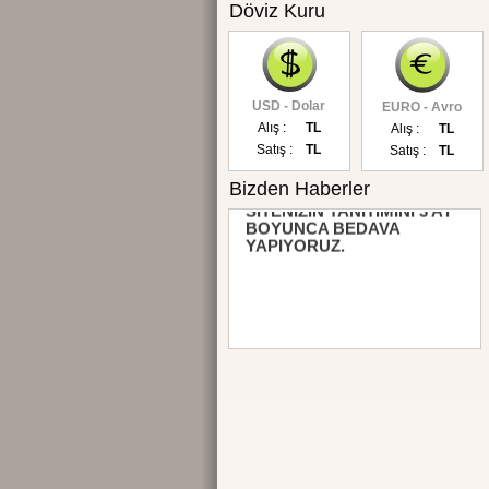
Döviz Kuru
USD - Dolar
EURO - Avro
Alış :
TL
Alış :
TL
Satış :
TL
Satış :
TL
Bizden Haberler
SİTENİZİN TANITIMINI 3 AY
BOYUNCA BEDAVA
YAPIYORUZ.