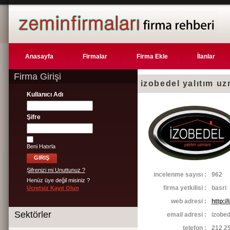
Anasayfa
Firmalar
Firma Ekle
İlanlar
Firma Girişi
izobedel yalıtım u
Kullanıcı Adı
Şifre
Beni Hatırla
Şifrenizi mi Unuttunuz ?
incelenme sayısı :
962
Henüz üye değil misiniz ?
firma yetkilisi :
basri
Ücretsiz Kayıt Olun
web adresi :
http:/
Sektörler
email adresi :
izobe
telefon :
212 25