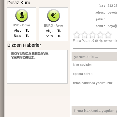
Döviz Kuru
fax :
212 25
adres:
beyoğ
şehir :
USD - Dolar
EURO - Avro
semt :
beyoğ
Alış :
TL
Alış :
TL
Satış :
TL
Satış :
TL
Firma Puanı :
0
(0 kişi oy vermi
Bizden Haberler
SİTENİZİN TANITIMINI 3 AY
BOYUNCA BEDAVA
YAPIYORUZ.
yorum ekle ...
isim soyisim
eposta adresi
firma hakkında yorumunuz
firma hakkında yapılan 