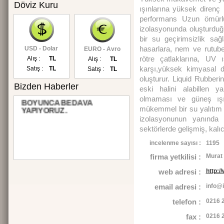
Döviz Kuru
ışınlarına yüksek diren
performans Uzun ömürlü
izolasyonunda oluşturdu
bir su geçirimsizlik sa
hasarlara, nem ve rutube
USD - Dolar
EURO - Avro
rötre çatlaklarına, UV 
Alış :
TL
Alış :
TL
karşı,yüksek kimyasal d
Satış :
TL
Satış :
TL
oluşturur. Liquid Rubberi
Bizden Haberler
eski halini alabillen y
SİTENİZİN TANITIMINI 3 AY
olmaması ve güneş ışınl
BOYUNCA BEDAVA
YAPIYORUZ.
mükemmel bir su yalıtım 
izolasyonunun yanında 
sektörlerde gelişmiş, kal
incelenme sayısı :
1195
firma yetkilisi :
Murat
web adresi :
http:/
email adresi :
info@
telefon :
0216 
fax :
0216 