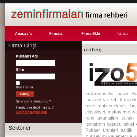
Anasayfa
Firmalar
Firma Ekle
İlanlar
Firma Girişi
izobeş
Kullanıcı Adı
Şifre
Beni Hatırla
malzemesidir. Liquid R
,solvent ve zehirli mad
Şifrenizi mi Unuttunuz ?
bazlı malzemelerdir. Li
Henüz üye değil misiniz ?
elastikiyet, mukavemet v
Ücretsiz Kayıt Olun
renk avantajları sunan 
ışınlarının bozucu etkisi 
Sektörler
Rubber ürünleri asidik, 
Yüksek mukavemet ve yap