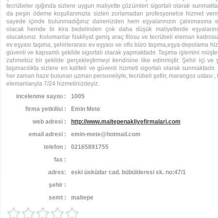
tecrübeler ışığında sizlere uygun maliyette çözümleri sigortalı olarak sunmaktay
da peşin ödeme koşullarımızla sizleri zorlamadan profesyonelce hizmet verm
sayede içinde bulunmadığınız dairenizden hem eşyalarınızın çalınmasına 
olacak hemde bi kira bedelinden çok daha düşük maliyetlerde eşyalarını
olucaksınız. Kolumanlar Nakliyat geniş araç filosu ve tecrübeli eleman kadrosu i
ev eşyası taşıma, şehirlerarası ev eşyası ve ofis büro taşıma,eşya depolama hiz
güvenli ve kapsamlı şekilde sigortalı olarak yapmaktadır. Taşıma işlemini müşteri
zahmetsiz bir şekilde gerçekleştirmeyi kendisine ilke edinmiştir. Şehir içi ve ş
taşımacılıkta sizlere en kaliteli ve güvenli hizmeti sigortalı olarak sunmaktadır
her zaman hazır bulunan uzman personeliyle, tecrübeli şoför, marangoz ustası , te
elemanlarıyla 7/24 hizmetinizdeyiz.
incelenme sayısı :
1005
firma yetkilisi :
Emin Mete
web adresi :
http://www.maltepenakliyefirmalari.com
email adresi :
emin-mete@hotmail.com
telefon :
02165891755
fax :
adres:
eski üsküdar cad. bübülderesi sk. no:47/1
şehir :
semt :
maltepe