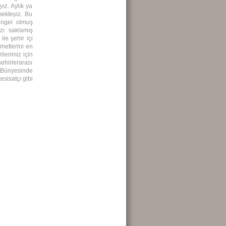
ız. Aylık ya
ekteyiz. Bu
engel olmuş
zı saklamış
le şehir içi
metlerini en
lerimiz için
ehirlerarası
. Bünyesinde
sisatçı gibi