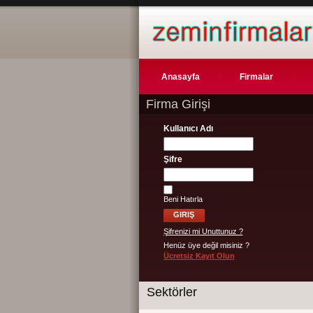
Anasayfa
Firmalar
Firma Girişi
Kullanıcı Adı
Şifre
Beni Hatırla
Şifrenizi mi Unuttunuz ?
Henüz üye değil misiniz ?
Ücretsiz Kayıt Olun
Sektörler