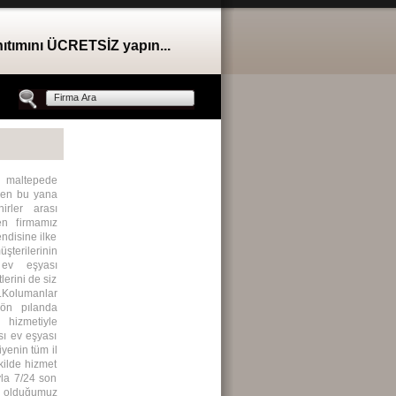
nıtımını ÜCRETSİZ yapın...
l maltepede
nden bu yana
irler arası
en firmamız
ndisine ilke
terilerinin
 ev eşyası
erini de siz
r.Kolumanlar
 ön pılanda
hizmetiyle
sı ev eşyası
yenin tüm il
kilde hizmet
la 7/24 son
iş olduğumuz