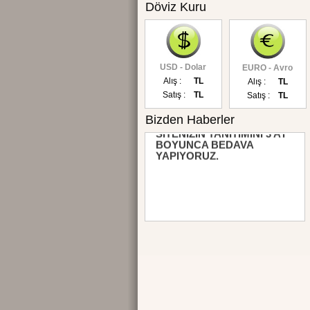
Döviz Kuru
USD - Dolar
EURO - Avro
Alış :
TL
Alış :
TL
Satış :
TL
Satış :
TL
Bizden Haberler
SİTENİZİN TANITIMINI 3 AY
BOYUNCA BEDAVA
YAPIYORUZ.