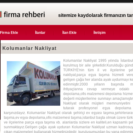
sitemize kaydolarak firmanızın ta
Firma Ekle
İlanlar
İlan Ekle
İletişim
Kolumanlar Nakliyat
Kolumanlar Nakliyat 1995 yılında İstanbu
kurulmuş bir aile şirketidir.Kurulduğu gü
TÜRKİYE'nin tüm il ve ilçelerine şeh
nakliyat,parça eşya taşıma hizmeti ver
gelişen çağa her alanda ayak uydurmayı ke
edinmiştir.2000 yılların başında müş
ihtiyaçlarına cevap vermeye odaklı
depolama,ofis malzemesi depolama hizmetl
değerli müşterilerine sunmayı amaçlamıştı
Nakliyat olarak müşteri memnuniyetini
tutarak profesyonel eşya depolama 
karşınızdayız. Kolumanlar Nakliyat olarak şehiriçi ev eşyası taşıma,şehirlerara
taşıma,ev eşya depolama,ofis malzemesi taşıma,istanbul başta olmak üzere türki
ve ilçelerine parça eşya taşıma vb. alanlarda sizlere en kaliteli,en kapsamlı şe
sunmaktayız.Gelişen çağa ayak uyduran Kolumanlar Nakliyat uzman kadrosuy
çıkan malzemeleri kullanarak hizmetinizdedir. kuruluşumuzdan bu yana edinm