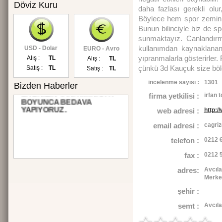
Döviz Kuru
daha fazlası gerekli olu
Böylece hem spor zemini d
Bunun bilinciyle biz de sp
sunmaktayız. Canlandırm
kullanımdan kaynaklana
USD - Dolar
EURO - Avro
yıpranmalarla gösterirler
Alış :
TL
Alış :
TL
çünkü 3d Kauçuk size böl
Satış :
TL
Satış :
TL
incelenme sayısı :
1301
Bizden Haberler
SİTENİZİN TANITIMINI 3 AY
firma yetkilisi :
irfan 
BOYUNCA BEDAVA
YAPIYORUZ.
web adresi :
http:
email adresi :
cagri
telefon :
0212 
fax :
0212 5
adres:
Avcıla
Merke
şehir :
semt :
Avcıla