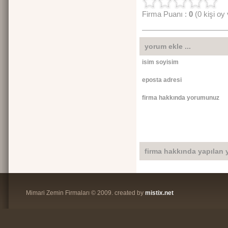
Firma Puanı :
0
(0 kişi oy
yorum ekle ...
isim soyisim
eposta adresi
firma hakkında yorumunuz
firma hakkında yapılan 
Mimari Zemin Firmaları © 2009. created by
mistix.net