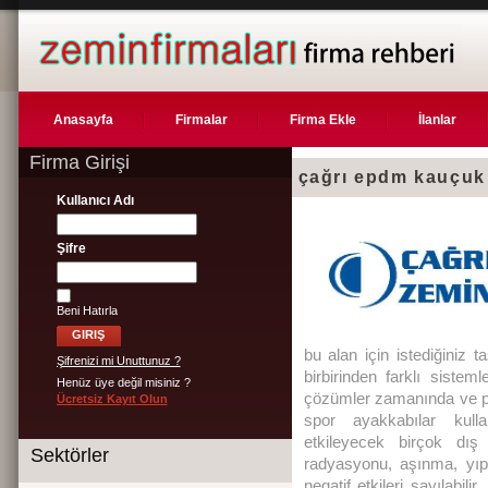
Anasayfa
Firmalar
Firma Ekle
İlanlar
Firma Girişi
çağrı epdm kauçuk
Kullanıcı Adı
Şifre
Beni Hatırla
bu alan için istediğiniz
Şifrenizi mi Unuttunuz ?
birbirinden farklı sistem
Henüz üye değil misiniz ?
çözümler zamanında ve p
Ücretsiz Kayıt Olun
spor ayakkabılar kull
etkileyecek birçok dış
Sektörler
radyasyonu, aşınma, yı
negatif etkileri sayılabi