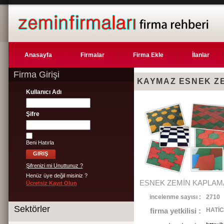
Anasayfa
Firmalar
Firma Ekle
İlanlar
Firma Girişi
KAYMAZ ESNEK Z
Kullanıcı Adı
Şifre
Beni Hatırla
Şifrenizi mi Unuttunuz ?
Henüz üye değil misiniz ?
ESNEK ZEMİN KAPLAM
Ücretsiz Kayıt Olun
incelenme sayısı :
2710
Sektörler
firma yetkilisi :
HATİ