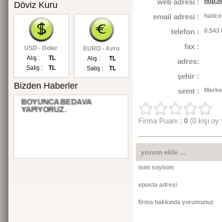
web adresi :
http:
Döviz Kuru
email adresi :
hatic
telefon :
0.543
fax :
USD - Dolar
EURO - Avro
Alış :
TL
Alış :
TL
adres:
Satış :
TL
Satış :
TL
şehir :
Bizden Haberler
SİTENİZİN TANITIMINI 3 AY
semt :
Merke
BOYUNCA BEDAVA
YAPIYORUZ.
Firma Puanı :
0
(0 kişi oy
yorum ekle ...
isim soyisim
eposta adresi
firma hakkında yorumunuz